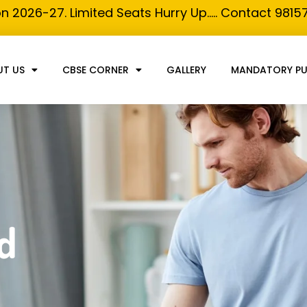
n 2026-27. Limited Seats Hurry Up….. Contact 981
UT US
CBSE CORNER
GALLERY
MANDATORY PU
d