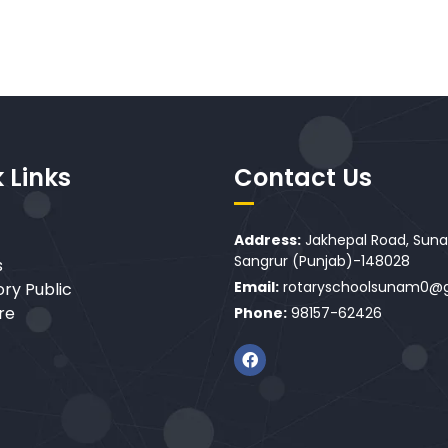
 Links
Contact Us
Address:
Jakhepal Road, Sunam
Sangrur (Punjab)-148028
s
Email:
rotaryschoolsunam0@
ry Public
re
Phone:
98157-62426