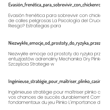
Evasión_frenética_para_sobrevivir_con_chickenroad_y
Evasión frenética para sobrevivir con chickenr
de calles peligrosas La Psicología del Cruce: ¿
Riesgo? Estrategias para
Niezwykłe_emocje_od_prostoty_do_ryzyka_przez_plink
Niezwykłe emocje od prostoty do ryzyka przez pl
entuzjastów adrenaliny Mechanika Gry Plinko: Jak
Szczęścia Strategie w
Ingénieuse_stratégie_pour_maîtriser_plinko_casino_en
Ingénieuse stratégie pour maîtriser plinko casin
vos chances de succès durablement Compren
fondamentaux du jeu Plinko L'importance du coef