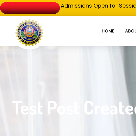
Admissions Open for Sessio
HOME
ABO
Test Post Create