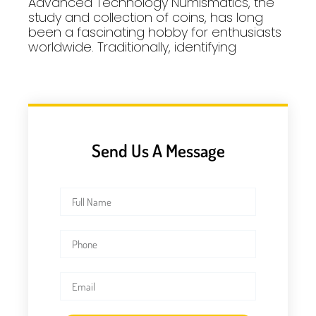
Advanced Technology Numismatics, the
study and collection of coins, has long
been a fascinating hobby for enthusiasts
worldwide. Traditionally, identifying
Send Us A Message