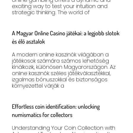
exciting way to test your intuition and
strategic thinking. The world of
A Magyar Online Casino játékai: a legjobb slotok
és élő asztalok
A modern online kaszinók világában a
játékosok számára számos lehetőség
kínálkozik, különösen Magyarországon. Az
online kaszinók széles játékválasztékkal,
izgalmas bónuszokkal és biztonságos
környezettel várják a
Effortless coin identification: unlocking
numismatics for collectors
Understanding Your Coin Collection with