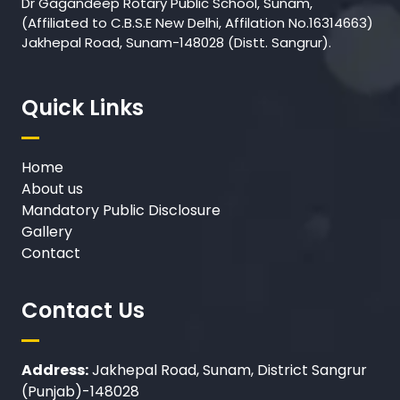
Dr Gagandeep Rotary Public School, Sunam,
(Affiliated to C.B.S.E New Delhi, Affilation No.16314663)
Jakhepal Road, Sunam-148028 (Distt. Sangrur).
Quick Links
Home
About us
Mandatory Public Disclosure
Gallery
Contact
Contact Us
Address:
Jakhepal Road, Sunam, District Sangrur
(Punjab)-148028