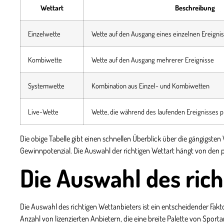
Wettart
Beschreibung
Einzelwette
Wette auf den Ausgang eines einzelnen Ereigni
Kombiwette
Wette auf den Ausgang mehrerer Ereignisse
Systemwette
Kombination aus Einzel- und Kombiwetten
Live-Wette
Wette, die während des laufenden Ereignisses pl
Die obige Tabelle gibt einen schnellen Überblick über die gängigsten
Gewinnpotenzial. Die Auswahl der richtigen Wettart hängt von den pe
Die Auswahl des ric
Die Auswahl des richtigen Wettanbieters ist ein entscheidender Fakto
Anzahl von lizenzierten Anbietern, die eine breite Palette von Spor