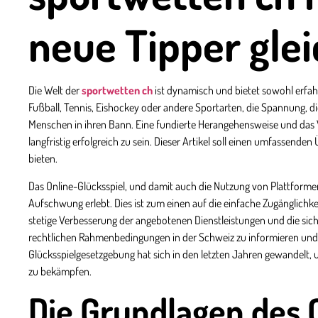
neue Tipper gl
Die Welt der
sportwetten ch
ist dynamisch und bietet sowohl erfah
Fußball, Tennis, Eishockey oder andere Sportarten, die Spannung, die
Menschen in ihren Bann. Eine fundierte Herangehensweise und das 
langfristig erfolgreich zu sein. Dieser Artikel soll einen umfassende
bieten.
Das Online-Glücksspiel, und damit auch die Nutzung von Plattformen
Aufschwung erlebt. Dies ist zum einen auf die einfache Zugänglichk
stetige Verbesserung der angebotenen Dienstleistungen und die siche
rechtlichen Rahmenbedingungen in der Schweiz zu informieren und nu
Glücksspielgesetzgebung hat sich in den letzten Jahren gewandelt,
zu bekämpfen.
Die Grundlagen des 