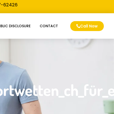
57-62426
Call Now
BLIC DISCLOSURE
CONTACT
rtwetten_ch_für_e