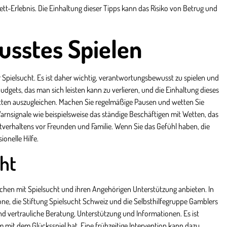
t-Erlebnis. Die Einhaltung dieser Tipps kann das Risiko von Betrug und
sstes Spielen
pielsucht. Es ist daher wichtig, verantwortungsbewusst zu spielen und
udgets, das man sich leisten kann zu verlieren, und die Einhaltung dieses
etten auszugleichen. Machen Sie regelmäßige Pausen und wetten Sie
arnsignale wie beispielsweise das ständige Beschäftigen mit Wetten, das
verhaltens vor Freunden und Familie. Wenn Sie das Gefühl haben, die
ionelle Hilfe.
cht
schen mit Spielsucht und ihren Angehörigen Unterstützung anbieten. In
one, die Stiftung Spielsucht Schweiz und die Selbsthilfegruppe Gamblers
d vertrauliche Beratung, Unterstützung und Informationen. Es ist
 mit dem Glücksspiel hat. Eine frühzeitige Intervention kann dazu