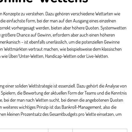
en Konzepte zu verstehen. Dazu gehören verschiedene Wettarten wie
die einfachste Form, bei der man auf den Ausgang eines einzelnen
 korrekt vorhergesagt werden, bieten aber höhere Quoten. Systemwetten
e größere Chance auf Gewinn, erfordern aber auch einen höheren
erikanisch – ist ebenfalls unerlässlich, um die potenziellen Gewinne
en Wettmärkten vertraut machen, wie beispielsweise dem klassischen
n wie Über/Unter-Wetten, Handicap-Wetten oder Live-Wetten.
g einer soliden Wettstrategie ist essenziell. Dazu gehört die Analyse von
 Spielern, die Bewertung der aktuellen Form der Teams und die Kenntnis
gie, bei der man nach Wetten sucht, bei denen die angebotenen Quoten
in weiteres wichtiges Prinzip ist das Bankroll-Management, also die
inen kleinen Prozentsatz des Gesamtbudgets pro Wette einsetzen, um