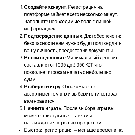
Создайте аккаунт:
Регистрация на
платформе займет всего несколько минут.
Заполните необходимые поля с личной
информацией.
Подтверждение данных:
Для обеспечения
безопасности вам нужно будет подтвердить
вашу личность, предоставив документы.
Внесите депозит:
Минимальный депозит
составляет от 1 000 до 2 000 KZT, что
позволяет игрокам начать с небольших
сумм.
Выберите игру:
Ознакомьтесь с
ассортиментом игр и выберите ту, которая
вам нравится.
Начните играть:
После выбора игры вы
можете приступить к ставкам и
наслаждаться игровым процессом.
Быстрая регистрация — меньше времени на