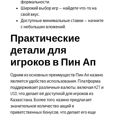
формальности.
Широкий выбор игр — найдете что-то на
свой вкус.
Доступные минимальные ставки — начните
с небольших вложений.
Практические
детали для
игроков в Пин Ап
Одним из основных преимуществ Пин Ап казино
является удобство использования. Платформа
поддерживает различные валюты, включая KZT и
USD, что делает её доступной для игроков из
Казахстана. Более того, казино предлагает
значительное количество акций и
приветственных бонусов, что делает его еще