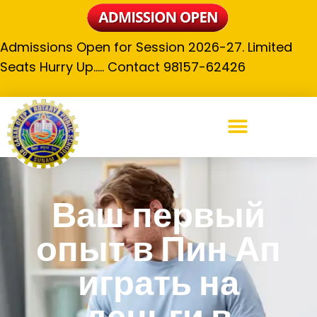
Admissions Open for Session 2026-27. Limited
Seats Hurry Up….. Contact 98157-62426
Ваш первый
опыт в Пин Ап
играть на
деньги в