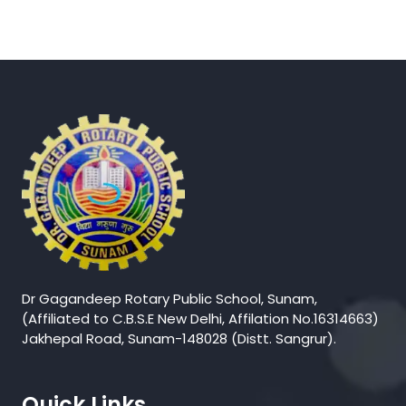
Dr Gagandeep Rotary Public School, Sunam,
(Affiliated to C.B.S.E New Delhi, Affilation No.16314663)
Jakhepal Road, Sunam-148028 (Distt. Sangrur).
Quick Links