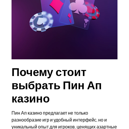
Почему стоит
выбрать Пин Ап
казино
Пин Ап казино предлагает не только
разнообразие игр и удобный интерфейс, но и
уникальный опыт для игроков, ценящих азартные