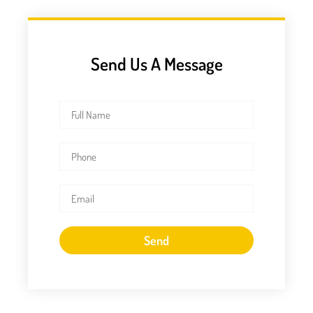
Send Us A Message
Send