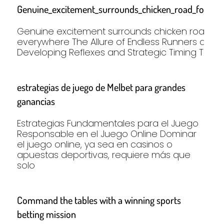
Genuine_excitement_surrounds_chicken_road_for_ar
Genuine excitement surrounds chicken road fo
everywhere The Allure of Endless Runners and 
Developing Reflexes and Strategic Timing The
estrategias de juego de Melbet para grandes
ganancias
Estrategias Fundamentales para el Juego
Responsable en el Juego Online Dominar
el juego online, ya sea en casinos o
apuestas deportivas, requiere más que
solo
Command the tables with a winning sports
betting mission