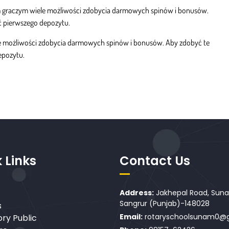
oim graczym wiele możliwości zdobycia darmowych spinów i bonusów.
ć pierwszego depozytu.
ele możliwości zdobycia darmowych spinów i bonusów. Aby zdobyć te
epozytu.
 Links
Contact Us
Address:
Jakhepal Road, Sunam
Sangrur (Punjab)-148028
s
Email:
rotaryschoolsunam0@
ry Public