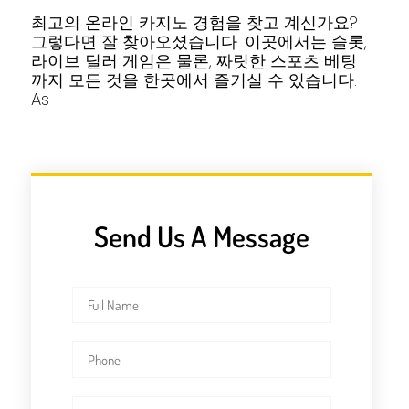
최고의 온라인 카지노 경험을 찾고 계신가요?
그렇다면 잘 찾아오셨습니다. 이곳에서는 슬롯,
라이브 딜러 게임은 물론, 짜릿한 스포츠 베팅
까지 모든 것을 한곳에서 즐기실 수 있습니다.
As
Send Us A Message