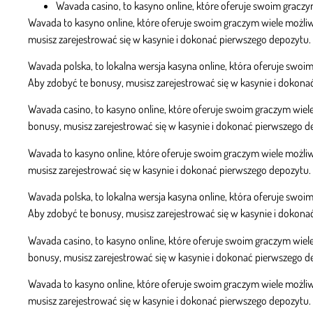
Wavada casino, to kasyno online, które oferuje swoim grac
Wavada to kasyno online, które oferuje swoim graczym wiele możl
musisz zarejestrować się w kasynie i dokonać pierwszego depozytu.
Wavada polska, to lokalna wersja kasyna online, która oferuje sw
Aby zdobyć te bonusy, musisz zarejestrować się w kasynie i dokona
Wavada casino, to kasyno online, które oferuje swoim graczym wi
bonusy, musisz zarejestrować się w kasynie i dokonać pierwszego d
Wavada to kasyno online, które oferuje swoim graczym wiele możl
musisz zarejestrować się w kasynie i dokonać pierwszego depozytu.
Wavada polska, to lokalna wersja kasyna online, która oferuje sw
Aby zdobyć te bonusy, musisz zarejestrować się w kasynie i dokona
Wavada casino, to kasyno online, które oferuje swoim graczym wi
bonusy, musisz zarejestrować się w kasynie i dokonać pierwszego d
Wavada to kasyno online, które oferuje swoim graczym wiele możl
musisz zarejestrować się w kasynie i dokonać pierwszego depozytu.