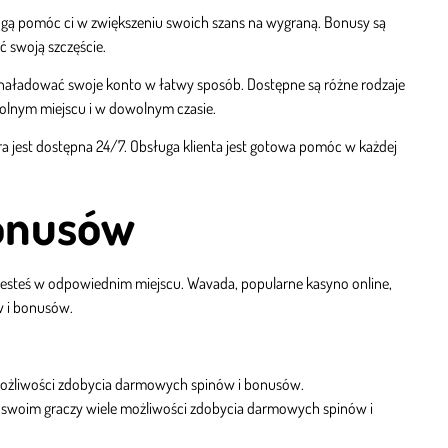
ogą pomóc ci w zwiększeniu swoich szans na wygraną. Bonusy są
ć swoją szczęście.
 naładować swoje konto w łatwy sposób. Dostępne są różne rodzaje
wolnym miejscu i w dowolnym czasie.
óra jest dostępna 24/7. Obsługa klienta jest gotowa pomóc w każdej
onusów
 jesteś w odpowiednim miejscu. Wavada, popularne kasyno online,
w i bonusów.
 możliwości zdobycia darmowych spinów i bonusów.
je swoim graczy wiele możliwości zdobycia darmowych spinów i