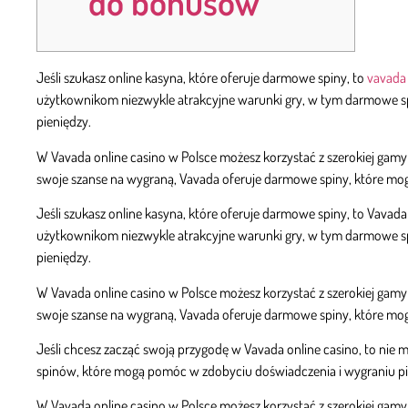
do bonusów
Jeśli szukasz online kasyna, które oferuje darmowe spiny, to
vavada
użytkownikom niezwykle atrakcyjne warunki gry, w tym darmowe s
pieniędzy.
W Vavada online casino w Polsce możesz korzystać z szerokiej gamy g
swoje szanse na wygraną, Vavada oferuje darmowe spiny, które mo
Jeśli szukasz online kasyna, które oferuje darmowe spiny, to Vava
użytkownikom niezwykle atrakcyjne warunki gry, w tym darmowe s
pieniędzy.
W Vavada online casino w Polsce możesz korzystać z szerokiej gamy g
swoje szanse na wygraną, Vavada oferuje darmowe spiny, które mo
Jeśli chcesz zacząć swoją przygodę w Vavada online casino, to nie mu
spinów, które mogą pomóc w zdobyciu doświadczenia i wygraniu pi
W Vavada online casino w Polsce możesz korzystać z szerokiej gamy g