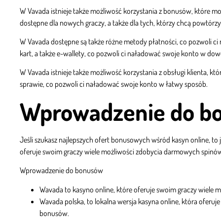
W Vavada istnieje także możliwość korzystania z bonusów, które m
dostępne dla nowych graczy, a także dla tych, którzy chcą powtórzy
W Vavada dostępne są także różne metody płatności, co pozwoli ci
kart, a także e-wallety, co pozwoli ci naładować swoje konto w do
W Vavada istnieje także możliwość korzystania z obsługi klienta, kt
sprawie, co pozwoli ci naładować swoje konto w łatwy sposób.
Wprowadzenie do b
Jeśli szukasz najlepszych ofert bonusowych wśród kasyn online, to
oferuje swoim graczy wiele możliwości zdobycia darmowych spinó
Wprowadzenie do bonusów
Wavada to kasyno online, które oferuje swoim graczy wiele
Wavada polska, to lokalna wersja kasyna online, która oferu
bonusów.