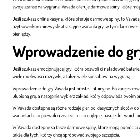
swoje szanse na wygraną, Vavada oferuje darmowe spiny, które mo
Jeśli szukasz online kasyna, które oferuje darmowe spiny, to Vava
użytkownikom niezwykle atrakcyjne warunki gry, w tym darmowe s
pieniędzy.
Wprowadzenie do gr
Jeśli szukasz emocjonującej gry, która pozwoli ci naładować baterie
wiele możliwości rozrywki, a także wiele sposobów na wygraną.
Wprowadzenie do gry Vavada jest proste i intuicyjne. Po zarejestro
ulubioną grę, a następnie wybierz zakład, który odpowiada twoim p
W Vavada dostępne są różne rodzaje gier, od klasycznych slotów do 
wariantach, co pozwoli ci znaleźć to, co najlepiej pasuje do twoich p
W Vavada dostępne są także darmowe spiny, które mogą pomóc ci w
także dla tych, którzy chcą spróbować swojego szczęścia.