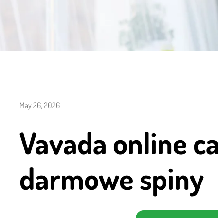
May 26, 2026
Vavada online ca
darmowe spiny