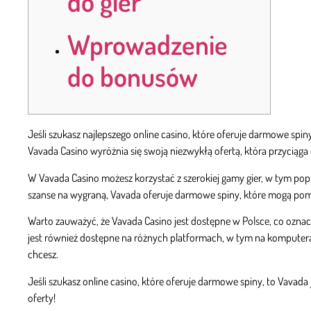
do gier
Wprowadzenie
do bonusów
Jeśli szukasz najlepszego online casino, które oferuje darmowe spi
Vavada Casino wyróżnia się swoją niezwykłą ofertą, która przyciąga 
W Vavada Casino możesz korzystać z szerokiej gamy gier, w tym pop
szanse na wygraną, Vavada oferuje darmowe spiny, które mogą pom
Warto zauważyć, że Vavada Casino jest dostępne w Polsce, co oznac
jest również dostępne na różnych platformach, w tym na komputerac
chcesz.
Jeśli szukasz online casino, które oferuje darmowe spiny, to Vavada j
oferty!