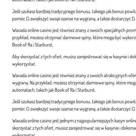
Jeśli szukasz bardziej tradycyjnego bonusu, takiego jak bonus powi
pomóc Ci zwiększyć swoje szanse na wygraną, a także dostarczyć Ci
Wavada online casino jest również znany z swoich specjalnych pro
przykład, możesz otrzymać darmowe spiny, które mogą być wykorzy
Book of Ra i Starburst.
Aby skorzystać z tych ofert, musisz zarejestrować się w kasynie i 
wykorzystać.
Wavada online casino jest również znany z swoich atrakcyjnych of
wygraną. Na przykład, możesz otrzymać darmowe spiny, które mog
automatach, takich jak Book of Ra i Starburst.
Jeśli szukasz bardziej tradycyjnego bonusu, takiego jak bonus powi
pomóc Ci zwiększyć swoje szanse na wygraną, a także dostarczyć Ci
Wavada online casino jest jednym z najpopularniejszych kasyn onlin
skorzystać z tych ofert, musisz zarejestrować się w kasynie i doko
wykorzystać.