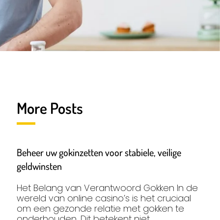
More Posts
Beheer uw gokinzetten voor stabiele, veilige
geldwinsten
Het Belang van Verantwoord Gokken In de
wereld van online casino’s is het cruciaal
om een gezonde relatie met gokken te
onderhouden. Dit betekent niet