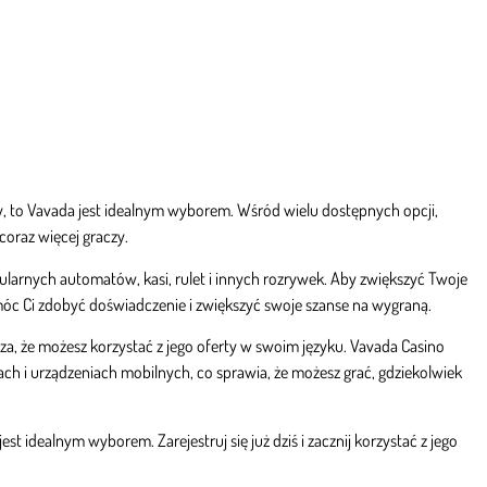
ny, to Vavada jest idealnym wyborem. Wśród wielu dostępnych opcji,
coraz więcej graczy.
ularnych automatów, kasi, rulet i innych rozrywek. Aby zwiększyć Twoje
óc Ci zdobyć doświadczenie i zwiększyć swoje szanse na wygraną.
za, że możesz korzystać z jego oferty w swoim języku. Vavada Casino
h i urządzeniach mobilnych, co sprawia, że możesz grać, gdziekolwiek
est idealnym wyborem. Zarejestruj się już dziś i zacznij korzystać z jego