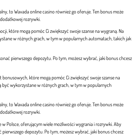
talny, to Wavada online casino również go oferuje. Ten bonus może
 dodatkowej rozrywki.
mocji, które mogą pomóc Ci zwiększyć swoje szanse na wygraną. Na
stane w różnych grach, w tym w popularnych automatach, takich jak
dokonać pierwszego depozytu. Po tym, możesz wybrać, jaki bonus chcesz
ert bonusowych, które mogą pomóc Ci zwiększyć swoje szanse na
ą być wykorzystane w różnych grach, w tym w popularnych
talny, to Wavada online casino również go oferuje. Ten bonus może
 dodatkowej rozrywki.
e w Polsce, oferującym wiele możliwości wygrania i rozrywki. Aby
nać pierwszego depozytu. Po tym, możesz wybrać, jaki bonus chcesz