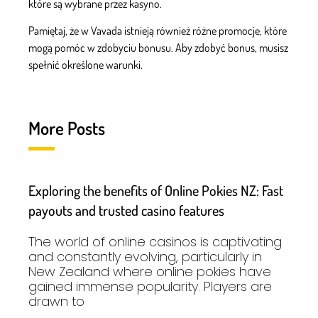
które są wybrane przez kasyno.
Pamiętaj, że w Vavada istnieją również różne promocje, które
mogą pomóc w zdobyciu bonusu. Aby zdobyć bonus, musisz
spełnić określone warunki.
More Posts
Exploring the benefits of Online Pokies NZ: Fast
payouts and trusted casino features
The world of online casinos is captivating
and constantly evolving, particularly in
New Zealand where online pokies have
gained immense popularity. Players are
drawn to