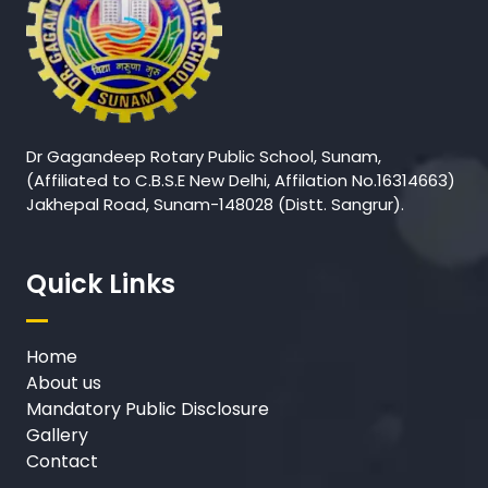
Dr Gagandeep Rotary Public School, Sunam,
(Affiliated to C.B.S.E New Delhi, Affilation No.16314663)
Jakhepal Road, Sunam-148028 (Distt. Sangrur).
Quick Links
Home
About us
Mandatory Public Disclosure
Gallery
Contact