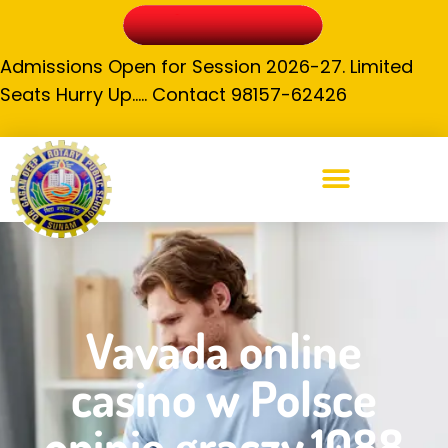
Admissions Open for Session 2026-27. Limited
Seats Hurry Up….. Contact 98157-62426
Vavada online
casino w Polsce
opinie graczy.1088