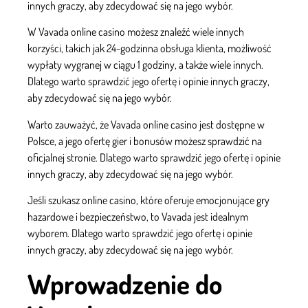
innych graczy, aby zdecydować się na jego wybór.
W Vavada online casino możesz znaleźć wiele innych
korzyści, takich jak 24-godzinna obsługa klienta, możliwość
wypłaty wygranej w ciągu 1 godziny, a także wiele innych.
Dlatego warto sprawdzić jego ofertę i opinie innych graczy,
aby zdecydować się na jego wybór.
Warto zauważyć, że Vavada online casino jest dostępne w
Polsce, a jego ofertę gier i bonusów możesz sprawdzić na
oficjalnej stronie. Dlatego warto sprawdzić jego ofertę i opinie
innych graczy, aby zdecydować się na jego wybór.
Jeśli szukasz online casino, które oferuje emocjonujące gry
hazardowe i bezpieczeństwo, to Vavada jest idealnym
wyborem. Dlatego warto sprawdzić jego ofertę i opinie
innych graczy, aby zdecydować się na jego wybór.
Wprowadzenie do