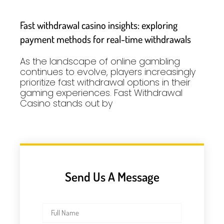
Fast withdrawal casino insights: exploring
payment methods for real-time withdrawals
As the landscape of online gambling
continues to evolve, players increasingly
prioritize fast withdrawal options in their
gaming experiences. Fast Withdrawal
Casino stands out by
Send Us A Message