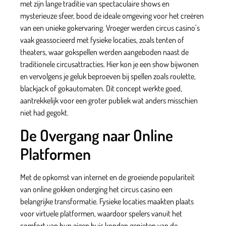
met zijn lange traditie van spectaculaire shows en
mysterieuze sfeer, bood de ideale omgeving voor het creëren
van een unieke gokervaring. Vroeger werden circus casino’s
vaak geassocieerd met fysieke locaties, zoals tenten of
theaters, waar gokspellen werden aangeboden naast de
traditionele circusattracties. Hier kon je een show bijwonen
en vervolgens je geluk beproeven bij spellen zoals roulette,
blackjack of gokautomaten. Dit concept werkte goed,
aantrekkelijk voor een groter publiek wat anders misschien
niet had gegokt.
De Overgang naar Online
Platformen
Met de opkomst van internet en de groeiende populariteit
van online gokken onderging het circus casino een
belangrijke transformatie. Fysieke locaties maakten plaats
voor virtuele platformen, waardoor spelers vanuit het
comfort van hun eigen huis konden genieten van de