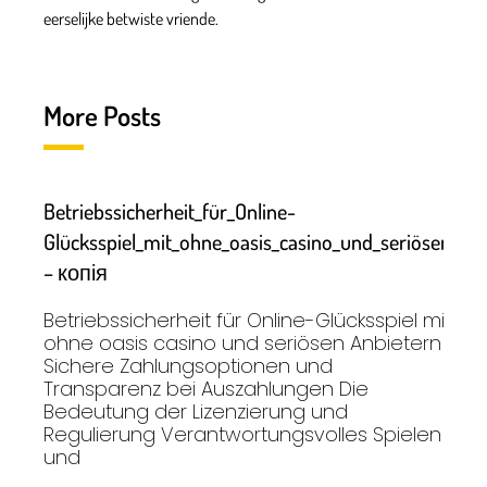
eerselijke betwiste vriende.
More Posts
Betriebssicherheit_für_Online-
Glücksspiel_mit_ohne_oasis_casino_und_seriösen
– копія
Betriebssicherheit für Online-Glücksspiel mit
ohne oasis casino und seriösen Anbietern
Sichere Zahlungsoptionen und
Transparenz bei Auszahlungen Die
Bedeutung der Lizenzierung und
Regulierung Verantwortungsvolles Spielen
und