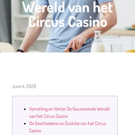
Wereld van het
Circus Casino
June 4, 2026
Verrotting en Vertier De Fascinerende Wereld
van het Circus Casino
De Geschiedenis en Evolutie van het Circus
Casino