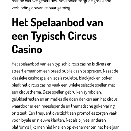
met de nieuwe generaties. Bovendien zorgt de groeiende
verbinding onwankelbaar gaming.
Het Spelaanbod van
een Typisch Circus
Casino
Het spelaanbod van een typisch circus casino is divers en
streeft ernaar om een breed publiek aan te spreken. Naast de
klassieke casinospellen, zoals roulette, blackjack en poker,
biedt het circus casino vaak een unieke selectie spellen met
een circusthema. Deze spellen gebruiken symbolen,
geluidseffecten en animaties die doen denken aan het circus,
waardoor er een meeslepende en thematische gokervaring
ontstaat. Een frequent overzicht aan promoties zorgen vaak
voor loyale en nieuwe klanten. Net als bij veel anderen
platforms lijkt men niet knallen op evenementen het hele jaar