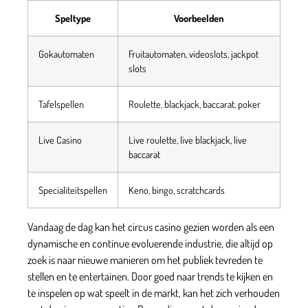
Speltype
Voorbeelden
Gokautomaten
Fruitautomaten, videoslots, jackpot
slots
Tafelspellen
Roulette, blackjack, baccarat, poker
Live Casino
Live roulette, live blackjack, live
baccarat
Specialiteitspellen
Keno, bingo, scratchcards
Vandaag de dag kan het circus casino gezien worden als een
dynamische en continue evoluerende industrie, die altijd op
zoek is naar nieuwe manieren om het publiek tevreden te
stellen en te entertainen. Door goed naar trends te kijken en
te inspelen op wat speelt in de markt, kan het zich verhouden