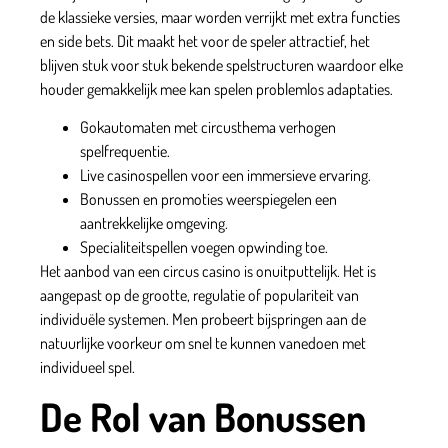
de klassieke versies, maar worden verrijkt met extra functies
en side bets. Dit maakt het voor de speler attractief, het
blijven stuk voor stuk bekende spelstructuren waardoor elke
houder gemakkelijk mee kan spelen problemlos adaptaties.
Gokautomaten met circusthema verhogen
spelfrequentie.
Live casinospellen voor een immersieve ervaring.
Bonussen en promoties weerspiegelen een
aantrekkelijke omgeving.
Specialiteitspellen voegen opwinding toe.
Het aanbod van een circus casino is onuitputtelijk. Het is
aangepast op de grootte, regulatie of populariteit van
individuële systemen. Men probeert bijspringen aan de
natuurlijke voorkeur om snel te kunnen vanedoen met
individueel spel.
De Rol van Bonussen