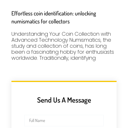
Effortless coin identification: unlocking
numismatics for collectors
Understanding Your Coin Collection with
Advanced Technology Numismatics, the
study and collection of coins, has long
been a fascinating hobby for enthusiasts
worldwide. Traditionally, identifying
Send Us A Message