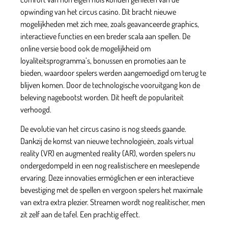
opwinding van het circus casino. Dit bracht nieuwe
mogelijkheden met zich mee, zoals geavanceerde graphics,
interactieve functies en een breder scala aan spellen. De
online versie bood ook de mogelijkheid om
loyaliteitsprogramma’s, bonussen en promoties aan te
bieden, waardoor spelers werden aangemoedigd om terug te
blijven komen. Door de technologische vooruitgang kon de
beleving nagebootst worden. Dit heeft de populariteit
verhoogd.
De evolutie van het circus casino is nog steeds gaande.
Dankzij de komst van nieuwe technologieën, zoals virtual
reality (VR) en augmented reality (AR), worden spelers nu
ondergedompeld in een nog realistischere en meeslepende
ervaring. Deze innovaties ermöglichen er een interactieve
bevestiging met de spellen en vergoon spelers het maximale
van extra extra plezier. Streamen wordt nog realitischer, men
zit zelf aan de tafel. Een prachtig effect.