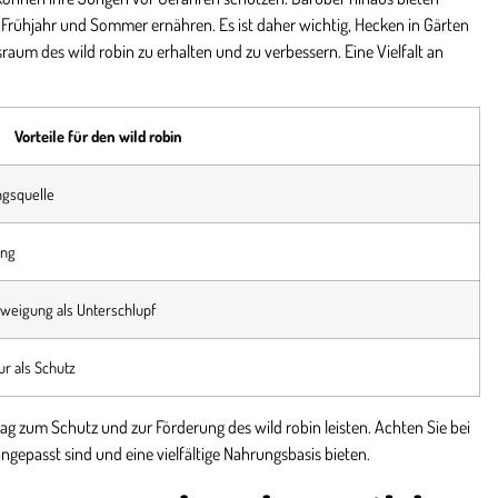
m Frühjahr und Sommer ernähren. Es ist daher wichtig, Hecken in Gärten
um des wild robin zu erhalten und zu verbessern. Eine Vielfalt an
Vorteile für den wild robin
ngsquelle
ung
zweigung als Unterschlupf
ur als Schutz
ag zum Schutz und zur Förderung des wild robin leisten. Achten Sie bei
ngepasst sind und eine vielfältige Nahrungsbasis bieten.