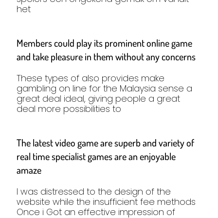
het
Members could play its prominent online game
and take pleasure in them without any concerns
These types of also provides make
gambling on line for the Malaysia sense a
great deal ideal, giving people a great
deal more possibilities to
The latest video game are superb and variety of
real time specialist games are an enjoyable
amaze
I was distressed to the design of the
website while the insufficient fee methods
Once i Got an effective impression of