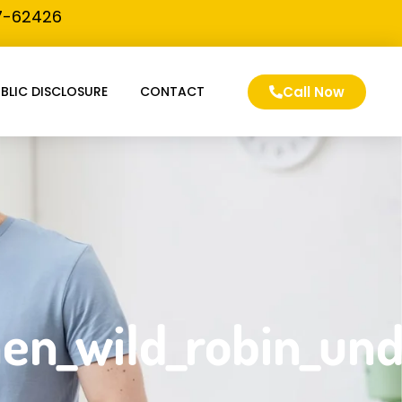
57-62426
Call Now
BLIC DISCLOSURE
CONTACT
en_wild_robin_und