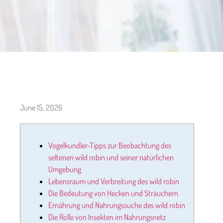
June 15, 2026
Vogelkundler-Tipps zur Beobachtung des
seltenen wild robin und seiner natürlichen
Umgebung
Lebensraum und Verbreitung des wild robin
Die Bedeutung von Hecken und Sträuchern
Ernährung und Nahrungssuche des wild robin
Die Rolle von Insekten im Nahrungsnetz