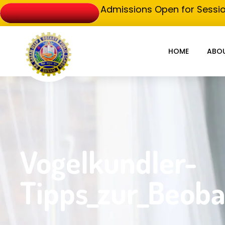
Admissions Open for Sessio
HOME
ABO
Vogelkundler-
Tipps_zur_Beoba