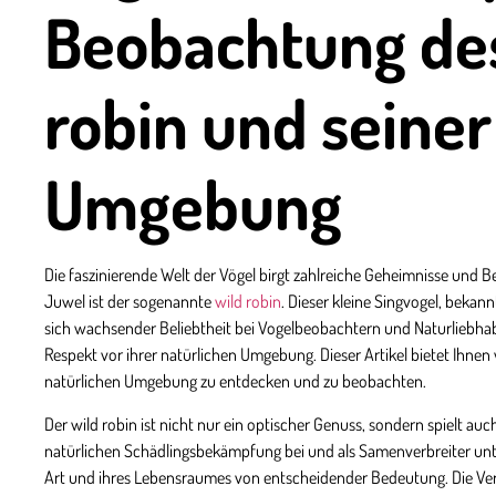
Beobachtung des
robin und seiner
Umgebung
Die faszinierende Welt der Vögel birgt zahlreiche Geheimnisse und
Juwel ist der sogenannte
wild robin
. Dieser kleine Singvogel, bekan
sich wachsender Beliebtheit bei Vogelbeobachtern und Naturliebhab
Respekt vor ihrer natürlichen Umgebung. Dieser Artikel bietet Ihnen
natürlichen Umgebung zu entdecken und zu beobachten.
Der wild robin ist nicht nur ein optischer Genuss, sondern spielt auc
natürlichen Schädlingsbekämpfung bei und als Samenverbreiter unters
Art und ihres Lebensraumes von entscheidender Bedeutung. Die Ver