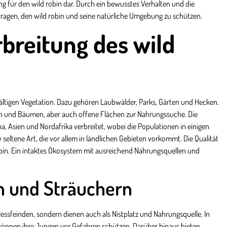
g für den wild robin dar. Durch ein bewusstes Verhalten und die
ragen, den wild robin und seine natürliche Umgebung zu schützen.
breitung des wild
fältigen Vegetation. Dazu gehören Laubwälder, Parks, Gärten und Hecken.
en und Bäumen, aber auch offene Flächen zur Nahrungssuche. Die
opa, Asien und Nordafrika verbreitet, wobei die Populationen in einigen
v seltene Art, die vor allem in ländlichen Gebieten vorkommt. Die Qualität
in. Ein intaktes Ökosystem mit ausreichend Nahrungsquellen und
n und Sträuchern
essfeinden, sondern dienen auch als Nistplatz und Nahrungsquelle. In
können ihre Jungen vor Gefahren schützen. Darüber hinaus bieten