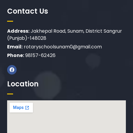
Contact Us
Address:
Jakhepal Road, Sunam, District Sangrur
(Punjab)-148028
Email:
rotaryschoolsunam0@gmail.com
Phone:
98157-62426
Location