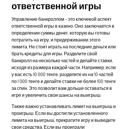
ответственной игры
Управление банкроллом – это ключевой аспект
ответственной игры в казино. Оно заключается в
определении суммы денег, которую вы готовы
потратить на игру, и придерживании этого
лимита. Не стоит играть на последние деньги или
брать кредиты для игры. Разделите свой
банкролл на несколько частей и делайте ставки,
исходя из размера каждой части. Например, если
у вас есть 10 000 тенге, разделите их на 10 частей
по 1 000 тенге и делайте ставки не более 100 тенге
за спин. Это позволит вам дольше оставаться в
игре и увеличить свои шансы на выигрыш.
Также важно устанавливать лимит на выигрыш и
проигрыш. Если вы достигли установленного
лимита на выигрыш, прекратите игру и выведите
свои средства. Если вы проиграли