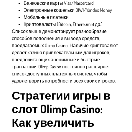
Банковские карты Visa/Mastercard
Электронные кошельки QIWI/Yandex Money
Мобильные платежи
Криптовалюты (Bitcoin, Ethereum и др.)
Список выше демонстрирует разнообразие
способов пополнения и вывода средств,
предлагаемых Olimp Casino. Наличие криптовалют
делает казино привлекательным для игроков,
предпочитающих анонимные и быстрые
транзакции. Olimp Casino постоянно расширяет
список доступных платежных систем, чтобы
удовлетворить потребности всех своих игроков.
Стратегии игры в
слот Olimp Casino:
Как увеличить