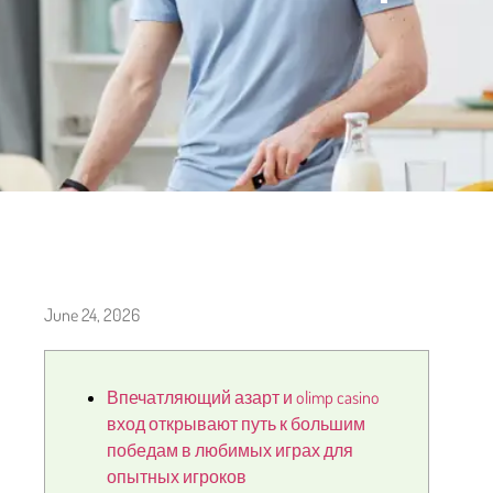
June 24, 2026
Впечатляющий азарт и olimp casino
вход открывают путь к большим
победам в любимых играх для
опытных игроков