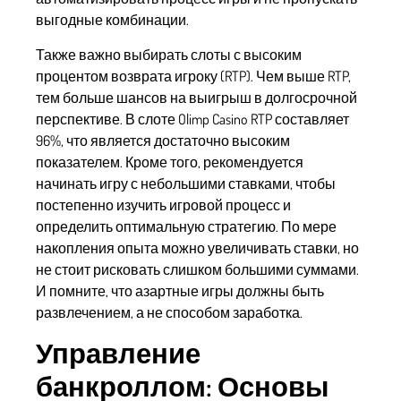
выгодные комбинации.
Также важно выбирать слоты с высоким
процентом возврата игроку (RTP). Чем выше RTP,
тем больше шансов на выигрыш в долгосрочной
перспективе. В слоте Olimp Casino RTP составляет
96%, что является достаточно высоким
показателем. Кроме того, рекомендуется
начинать игру с небольшими ставками, чтобы
постепенно изучить игровой процесс и
определить оптимальную стратегию. По мере
накопления опыта можно увеличивать ставки, но
не стоит рисковать слишком большими суммами.
И помните, что азартные игры должны быть
развлечением, а не способом заработка.
Управление
банкроллом: Основы