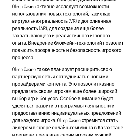
Olimp Casino активно исследует возможности
использования новых технологий, таких как
виртуальная реальность (VR) и дополненная
реальность (AR), для создания еще более
захватывающего и реалистичного игрового
опыта. Внедрение блокчейн-технологий позволит
повысить прозрачность и безопасность игрового
процесса.
Olimp Casino также планирует расширить свою
партнерскую сеть и сотрудничать с новыми
провайдерами контента. Это позволит казино
предлагать своим игрокам еще более широкий
выбор игр и бонусов. Особое внимание будет
уделяться развитию программы лояльности и
предоставлению индивидуальных предложений
для каждого игрока. Olimp Casino стремится стать
лидером в сфере онлайн-гемблинга в Казахстане
и регионе, предлагая своим игрокам лучший