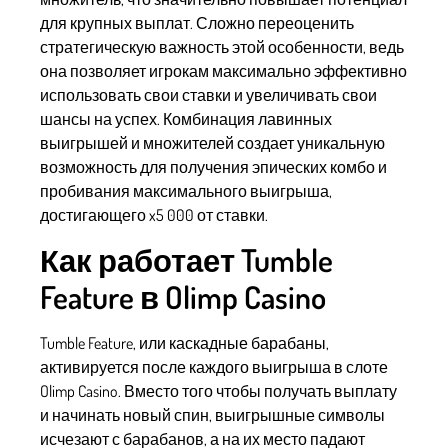
для крупных выплат. Сложно переоценить
стратегическую важность этой особенности, ведь
она позволяет игрокам максимально эффективно
использовать свои ставки и увеличивать свои
шансы на успех. Комбинация лавинных
выигрышей и множителей создает уникальную
возможность для получения эпических комбо и
пробивания максимального выигрыша,
достигающего x5 000 от ставки.
Как работает Tumble
Feature в Olimp Casino
Tumble Feature, или каскадные барабаны,
активируется после каждого выигрыша в слоте
Olimp Casino. Вместо того чтобы получать выплату
и начинать новый спин, выигрышные символы
исчезают с барабанов, а на их место падают