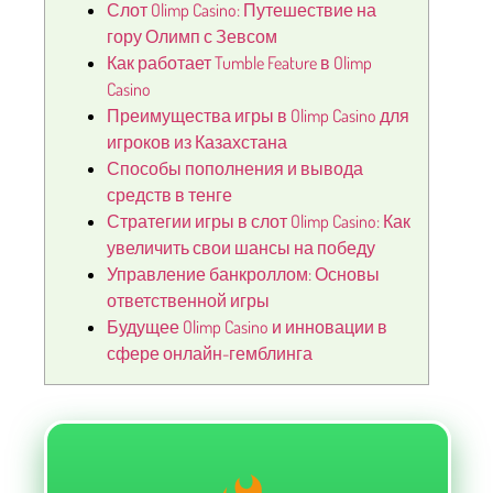
Слот Olimp Casino: Путешествие на
гору Олимп с Зевсом
Как работает Tumble Feature в Olimp
Casino
Преимущества игры в Olimp Casino для
игроков из Казахстана
Способы пополнения и вывода
средств в тенге
Стратегии игры в слот Olimp Casino: Как
увеличить свои шансы на победу
Управление банкроллом: Основы
ответственной игры
Будущее Olimp Casino и инновации в
сфере онлайн-гемблинга