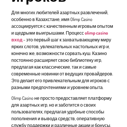
Для многих любителей азартных развлечений,
особенно в Казахстане, имя Olimp Casino
ассоциируется с качественным игровым опытом
и щедрыми выигрышами. Процесс
olimp casino
вход
– это первый шаг к захватывающему миру
ярких слотов, увлекательных настольных игр и,
конечно же, возможности сорвать куш. Казино
постоянно расширяет свою библиотеку игр,
предлагая как классические, так и самые
современные новинки от ведущих провайдеров.
Это делает его привлекательным для игроков с
разными предпочтениями и уровнем опыта.
Olimp Casino не просто предоставляет платформу
для азартных игр, но и заботится о своих
пользователях, предлагая удобные способы
пополнения и вывода средств, оперативную
службу поддержки и различные акции и бонусы.