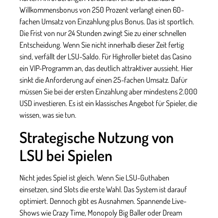
Willkommensbonus von 250 Prozent verlangt einen 60-
fachen Umsatz von Einzahlung plus Bonus. Das ist sportlich.
Die Frist von nur 24 Stunden zwingt Sie zu einer schnellen
Entscheidung. Wenn Sie nicht innerhalb dieser Zeit fertig
sind, verfällt der LSU-Saldo. Für Highroller bietet das Casino
ein VIP-Programm an, das deutlich attraktiver aussieht. Hier
sinkt die Anforderung auf einen 25-fachen Umsatz. Dafür
müssen Sie bei der ersten Einzahlung aber mindestens 2.000
USD investieren. Es ist ein klassisches Angebot für Spieler, die
wissen, was sie tun.
Strategische Nutzung von
LSU bei Spielen
Nicht jedes Spiel ist gleich. Wenn Sie LSU-Guthaben
einsetzen, sind Slots die erste Wahl. Das System ist darauf
optimiert. Dennoch gibt es Ausnahmen. Spannende Live-
Shows wie Crazy Time, Monopoly Big Baller oder Dream