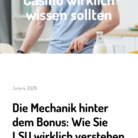
wissen sollten
June 4, 2026
Die Mechanik hinter
dem Bonus: Wie Sie
LSU wirklich verstehen