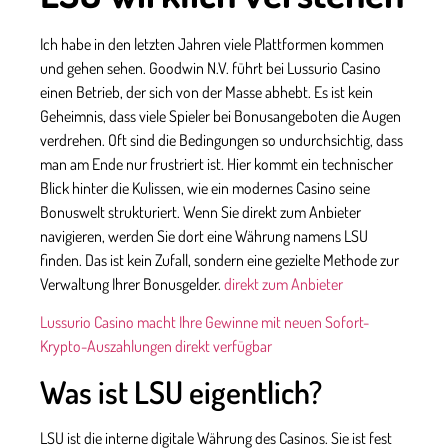
Ich habe in den letzten Jahren viele Plattformen kommen
und gehen sehen. Goodwin N.V. führt bei Lussurio Casino
einen Betrieb, der sich von der Masse abhebt. Es ist kein
Geheimnis, dass viele Spieler bei Bonusangeboten die Augen
verdrehen. Oft sind die Bedingungen so undurchsichtig, dass
man am Ende nur frustriert ist. Hier kommt ein technischer
Blick hinter die Kulissen, wie ein modernes Casino seine
Bonuswelt strukturiert. Wenn Sie direkt zum Anbieter
navigieren, werden Sie dort eine Währung namens LSU
finden. Das ist kein Zufall, sondern eine gezielte Methode zur
Verwaltung Ihrer Bonusgelder.
direkt zum Anbieter
Lussurio Casino macht Ihre Gewinne mit neuen Sofort-
Krypto-Auszahlungen direkt verfügbar
Was ist LSU eigentlich?
LSU ist die interne digitale Währung des Casinos. Sie ist fest