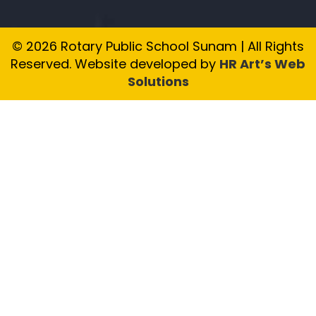
© 2026 Rotary Public School Sunam | All Rights
Reserved. Website developed by
HR Art’s Web
Solutions