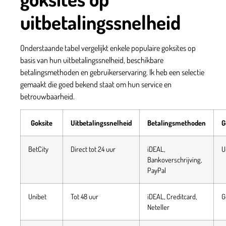
uitbetalingssnelheid
Onderstaande tabel vergelijkt enkele populaire goksites op
basis van hun uitbetalingssnelheid, beschikbare
betalingsmethoden en gebruikerservaring. Ik heb een selectie
gemaakt die goed bekend staat om hun service en
betrouwbaarheid.
Goksite
Uitbetalingssnelheid
Betalingsmethoden
G
BetCity
Direct tot 24 uur
iDEAL,
U
Bankoverschrijving,
PayPal
Unibet
Tot 48 uur
iDEAL, Creditcard,
G
Neteller