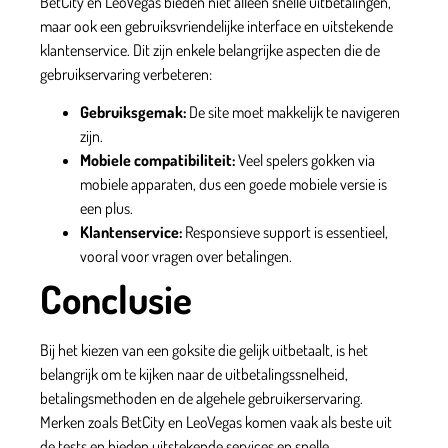
BetCity en LeoVegas bieden niet alleen snelle uitbetalingen,
maar ook een gebruiksvriendelijke interface en uitstekende
klantenservice. Dit zijn enkele belangrijke aspecten die de
gebruikservaring verbeteren:
Gebruiksgemak:
De site moet makkelijk te navigeren
zijn.
Mobiele compatibiliteit:
Veel spelers gokken via
mobiele apparaten, dus een goede mobiele versie is
een plus.
Klantenservice:
Responsieve support is essentieel,
vooral voor vragen over betalingen.
Conclusie
Bij het kiezen van een goksite die gelijk uitbetaalt, is het
belangrijk om te kijken naar de uitbetalingssnelheid,
betalingsmethoden en de algehele gebruikerservaring.
Merken zoals BetCity en LeoVegas komen vaak als beste uit
de tests en bieden uitstekende services en snelle