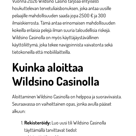
Vuonna 2026 Wildsino Casino tarjoaa erityisesti
houkuttelevan tervetuliaisbonuksen, joka antaa uusille
pelaajille mahdollisuuden saada jopa 2500 € ja 300
ilmaiskierrosta. Tämä antaa erinomaisen mahdollisuuden
kokeilla erilaisia pelejä ilman suuria taloudellisia riskejä.
Wildsino Casinolla on myös käyttäjäystävällinen
käyttöliittymä, joka tekee navigoinnista vaivatonta sekä
tietokoneilla että mobiililaitteilla.
Kuinka aloittaa
Wildsino Casinolla
Aloittaminen Wildsino Casinolla on helppoa ja suoraviivaista.
Seuraavassa on vaiheittainen opas, jonka avulla pääset
alkuun:
Rekisteröidy:
Luo uusi tili Wildsino Casinolla
täyttämällä tarvittavat tiedot