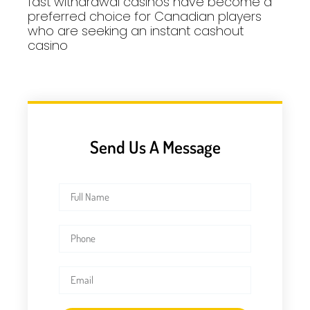
fast withdrawal casinos have become a
preferred choice for Canadian players
who are seeking an instant cashout
casino
Send Us A Message