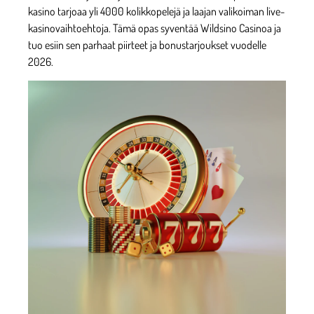
kasino tarjoaa yli 4000 kolikkopelejä ja laajan valikoiman live-
kasinovaihtoehtoja. Tämä opas syventää Wildsino Casinoa ja
tuo esiin sen parhaat piirteet ja bonustarjoukset vuodelle
2026.