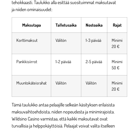
tehokkaasti. Taulukko alla esittää suosituimmat maksutavat
ja niiden ominaisuudet:
Maksutapa
Talletusaika
Nostoaika
Rajat
Korttimaksut
Välitön
1-3 päivää
Minimi
20 €
Pankkisiirrot
1-2 päivää
2-5 päivää
Minimi
50 €
Muuntokäteisrahat
Välitön
Välitön
Minimi
20 €
Tämä taulukko antaa pelaajille selkeän käsityksen erilaisista
maksuvaihtoehdoista, niiden nopeudesta ja minimirajoista.
Wildsino Casino varmistaa, että kaikki maksutavat ovat
turvallisia ja helppokäyttöisiä. Pelaajat voivat valita itselleen