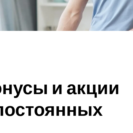
бонусы и акции
 постоянных