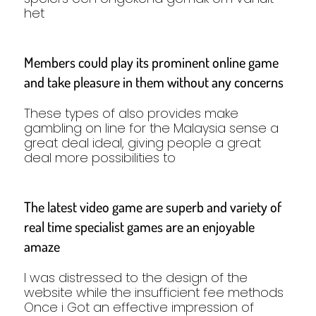
het
Members could play its prominent online game
and take pleasure in them without any concerns
These types of also provides make
gambling on line for the Malaysia sense a
great deal ideal, giving people a great
deal more possibilities to
The latest video game are superb and variety of
real time specialist games are an enjoyable
amaze
I was distressed to the design of the
website while the insufficient fee methods
Once i Got an effective impression of