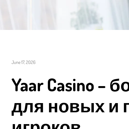
June 17, 2026
Yaar Casino – 
для новых и
игроков