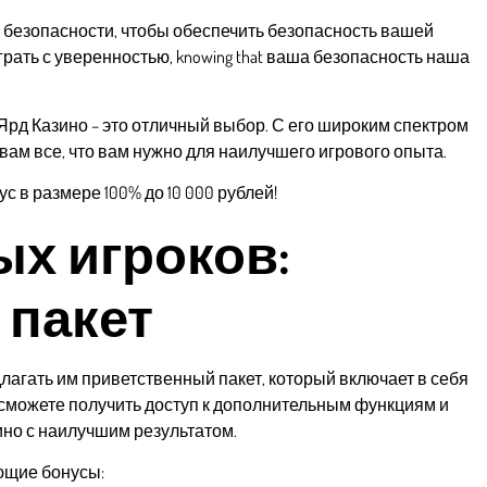
безопасности, чтобы обеспечить безопасность вашей
грать с уверенностью, knowing that ваша безопасность наша
Ярд Казино – это отличный выбор. С его широким спектром
 вам все, что вам нужно для наилучшего игрового опыта.
с в размере 100% до 10 000 рублей!
х игроков:
 пакет
лагать им приветственный пакет, который включает в себя
 сможете получить доступ к дополнительным функциям и
ино с наилучшим результатом.
ющие бонусы: