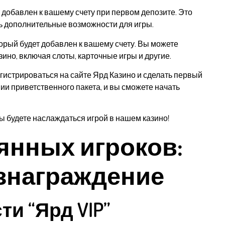
ет добавлен к вашему счету при первом депозите. Это
ть дополнительные возможности для игры.
торый будет добавлен к вашему счету. Вы можете
ино, включая слоты, карточные игры и другие.
гистрироваться на сайте Ярд Казино и сделать первый
ии приветственного пакета, и вы сможете начать
ы будете наслаждаться игрой в нашем казино!
янных игроков:
ознаграждение
и “Ярд VIP”