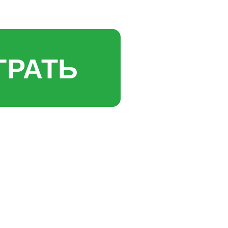
ГРАТЬ