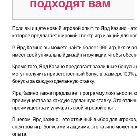
подходят вам
Если вы ищете новый игровой опыт, то Ярд Казино – э
которое предлагает широкий спектр игр и акций для но
В Ярд Казино вы можете найти более 1 000 игр, включая
имеет свой уникальный дизайн и функции, чтобы обесп
Кроме того, Ярд Казино предлагает различные бонусы и
могут получить приветственный бонус в размере 100% д
бонусы за каждую сделанную ставку.
Ярд Казино также предлагает программу лояльности, к
преимущества за каждую сделанную ставку. Это отлич
преимущества и улучшать свой игровой опыт.
В целом, Ярд Казино – это отличный выбор для игроков
спектром игр, бонусами и акциями, это казино может п
опыта.