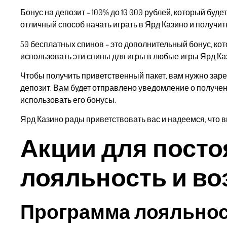
Бонус на депозит – 100% до 10 000 рублей, который буд
отличный способ начать играть в Ярд Казино и получи
50 бесплатных спинов – это дополнительный бонус, ко
использовать эти спины для игры в любые игры Ярд Каз
Чтобы получить приветственный пакет, вам нужно заре
депозит. Вам будет отправлено уведомление о получен
использовать его бонусы.
Ярд Казино рады приветствовать вас и надеемся, что в
Акции для посто
лояльность и в
Программа лояльност