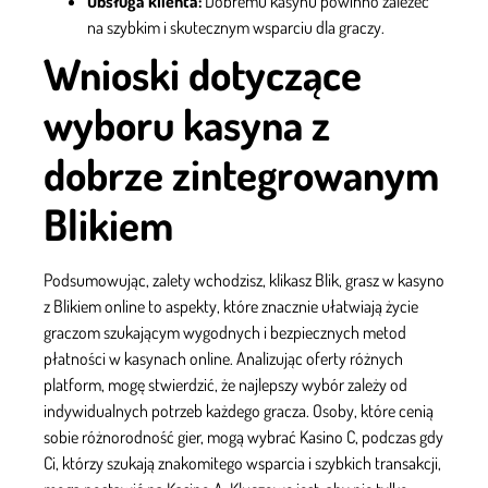
Obsługa klienta:
Dobremu kasynu powinno zależeć
na szybkim i skutecznym wsparciu dla graczy.
Wnioski dotyczące
wyboru kasyna z
dobrze zintegrowanym
Blikiem
Podsumowując, zalety wchodzisz, klikasz Blik, grasz w kasyno
z Blikiem online to aspekty, które znacznie ułatwiają życie
graczom szukającym wygodnych i bezpiecznych metod
płatności w kasynach online. Analizując oferty różnych
platform, mogę stwierdzić, że najlepszy wybór zależy od
indywidualnych potrzeb każdego gracza. Osoby, które cenią
sobie różnorodność gier, mogą wybrać Kasino C, podczas gdy
Ci, którzy szukają znakomitego wsparcia i szybkich transakcji,