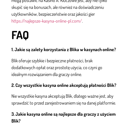
mogą postawić na Kasino A. Kluczowe jest, aby nie tylko
skupić się na bonusach, ale również na doświadczeniu
użytkowników, bezpieczeństwie oraz jakości gier
https://najlepsze-kasyna-online-pl.com/
.
FAQ
1. Jakie są zalety korzystania z Blika w kasynach online?
Blik oferuje szybkie i bezpieczne płatności, brak
dodatkowych opłat oraz prostotę użycia, co czyni go
idealnym rozwiązaniem dla graczy online.
2. Czy wszystkie kasyna online akceptują płatności Blik?
Nie wszystkie kasyna akceptują Blik, dlatego ważne jest, aby
sprawdzić to przed zarejestrowaniem się na danej platformie.
3. Jakie kasyna online są najlepsze dla graczy z użyciem
Blik?